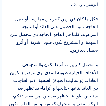
الزمني،
Delay.
فكل ما كان في زمن كتير بين ممارسة أو عمل
الحاجة و بين الحصول على العائد أو النتيجة
المرغوبة، كلما قل الدافع. الحاجة دي بتحصل لمن
المهمة أو المشروع يكون طويل شوية، أو أثرو
بحصل بعد زمن.
و بتحصل كتيييير -و أثرها بكون واااضح- في
الأهداف الحياتية طويلة المدى، زي موضوع تكوين
العادات (واساليب الحياة) الصحية، لانو الحاجات
دي العائد بتاعها -نتائجها و آثراها- قد تظهر بعد
سنيييين طويلة.. بتظهر بعدييين لمن -بعيد عنكم-
الركب تبقى ما بتتحرك كويس، و لمن القلب يكون