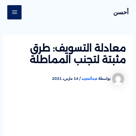
خطي
Post
MAIN
أحسن
لى
navigation
ENU
لمحتوى
معادلة التسويف: طرق
مثبتة لتجنب المماطلة
بواسطة
عبدالمجيد
/
14 مارس، 2021