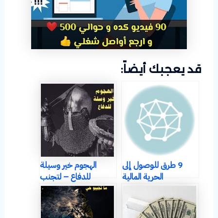
قد يعجبك أيضاً:
9 طرق للوصول إلى
الهجوم خير وسيلة
الحرية المالية
للدفاع – لتجنب
السلبية