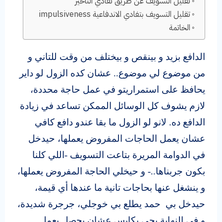
تقليل التسويف عن طريق تفادي التأخير
تقليل التسويف بتفادي الاندفاعية impulsiveness
الخاتمة
الدافع بزيد و بينقص و بيختلف من وقت للتاني و
من موضوع لي موضوع.. عشان كده الزول لو داير
يحافظ على استمراريتو في عمل حاجة محددة،
لازم يشوف كل الوسائل الممكن تساعد في زيادة
الدافع ده. لانو لو الزول ما بقا عندو دافع كافي
عشان يعمل الحاجات المفروض يعملها، حيدخل
في الدوامة المريرة بتاعت التسويف -اللي كلنا
بكون جربناها..- و حيخلي الحاجة المفروض يعملها،
و ينشغل عنها بحاجات تانية ما عندها أي قيمة،
حيدخل بي حمد يطلع بي خوجلي، جرجرة شديدة،
و في النهاية يجي يكابس عشان يحصل يعمل