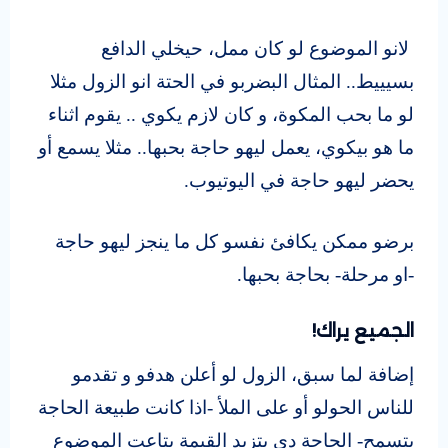
لانو الموضوع لو كان ممل، حيخلي الدافع
بسيييط.. المثال البضربو في الحتة انو الزول مثلا
لو ما بحب المكوة، و كان لازم يكوي .. يقوم اثناء
ما هو بيكوي، يعمل ليهو حاجة بحبها.. مثلا يسمع أو
يحضر ليهو حاجة في اليوتيوب.
برضو ممكن يكافئ نفسو كل ما ينجز ليهو حاجة
-او مرحلة- بحاجة بحبها.
الجميع يراك!
إضافة لما سبق، الزول لو أعلن هدفو و تقدمو
للناس الحولو أو على الملأ -اذا كانت طبيعة الحاجة
بتسمح- الحاجة دي بتزيد القيمة بتاعت الموضوع