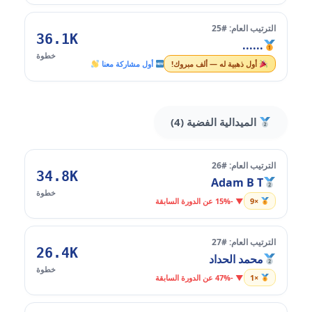
الترتيب العام: #25
36.1K
......
خطوة
أول ذهبية له — ألف مبروك!
أول مشاركة معنا
الميدالية الفضية (4)
الترتيب العام: #26
34.8K
Adam B T
خطوة
×9
▼ -15% عن الدورة السابقة
الترتيب العام: #27
26.4K
محمد الحداد
خطوة
×1
▼ -47% عن الدورة السابقة