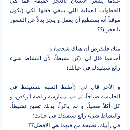
عندما يشعر الانسان بالعجز حقيقةً، فما هي
الخطوات العملية اللي ينبغي فعلها لكي (يكون
موقناً أنه يستطيع أن يعمل و ينجز بدلاً عن الشعور
بالعجز.)؟؟
مثلا، فلنفرض أن هناك شخصان:
أحدهما قال لي: (كن نشيطاً، لأن النشاط شيء
رائع سيفيدك في حياتك)
و الآخر قال لي: (أظبط المنبه لتستيقظ في
الخامسة صباحاً، ثم قم بممارسة رياضة الركض، و
كل أكلاً صحياً، و نم باكراً، بذلك تصبح نشيطاُ،
والنشاط شيء رائع سيفيدك في حياتك)
في رأييك، نصيحة من فيهما هي الافضل؟؟