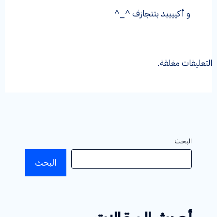
و أكييييد بتتجازف ^_^
التعليقات مغلقة.
البحث
البحث