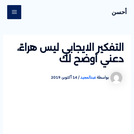
خطي
Post
MAIN
أحسن
لى
navigation
ENU
لمحتوى
التفكير الايجابي ليس هراءً،
دعني أوضح لك
بواسطة
عبدالمجيد
/
14 أكتوبر، 2019