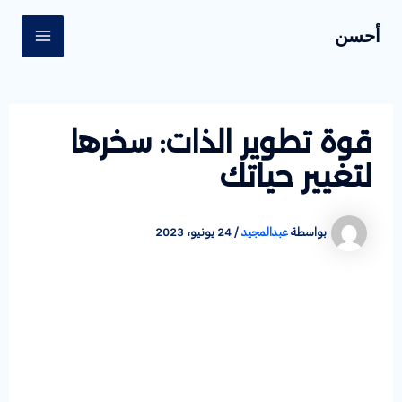
خطي
Post
MAIN
أحسن
لى
navigation
ENU
لمحتوى
قوة تطوير الذات: سخرها
لتغيير حياتك
بواسطة
عبدالمجيد
/
24 يونيو، 2023