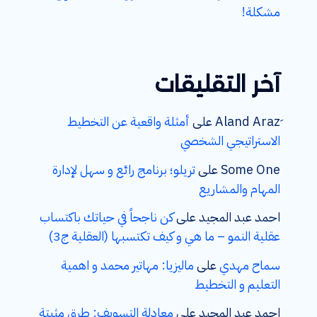
مشكلة!
آخر التقليقات
على
أمثلة واقعية عن التخطيط
الاستراتيجي الشخصي
Some One
على
تريلو؛ برنامج رائع و سهل لإدارة
المهام والمشاريع
احمد عبد المجيد
على
كن ناجحاً في حياتك باكتساب
عقلية النمو – ما هي و كيف تكتسبها (العقلية ج3)
سماح مهدي
على
ماليزيا: مهاتير محمد و اهمية
التعليم و التخطيط
احمد عبد المجيد
على
معادلة التسويف: طرق مثبتة