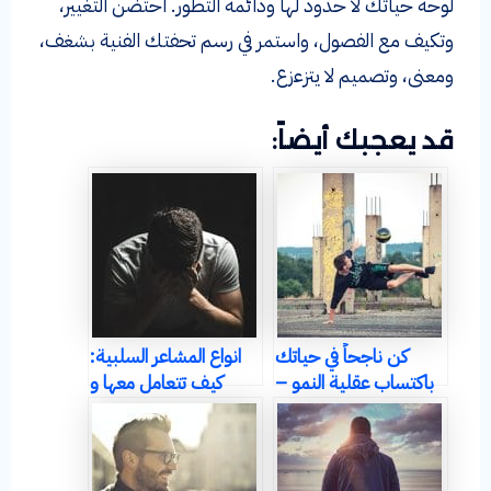
لوحة حياتك لا حدود لها ودائمة التطور. احتضن التغيير،
وتكيف مع الفصول، واستمر في رسم تحفتك الفنية بشغف،
ومعنى، وتصميم لا يتزعزع.
قد يعجبك أيضاً:
كن ناجحاً في حياتك
انواع المشاعر السلبية:
باكتساب عقلية النمو –
كيف تتعامل معها و
ما هي و كيف تكتسبها
تجعل حياتك أفضل
(العقلية ج3)