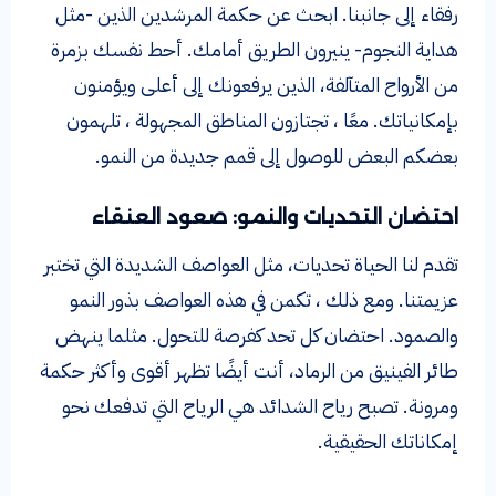
رفقاء إلى جانبنا. ابحث عن حكمة المرشدين الذين -مثل
هداية النجوم- ينيرون الطريق أمامك. أحط نفسك بزمرة
من الأرواح المتآلفة، الذين يرفعونك إلى أعلى ويؤمنون
بإمكانياتك. معًا ، تجتازون المناطق المجهولة ، تلهمون
بعضكم البعض للوصول إلى قمم جديدة من النمو.
احتضان التحديات والنمو: صعود العنقاء
تقدم لنا الحياة تحديات، مثل العواصف الشديدة التي تختبر
عزيمتنا. ومع ذلك ، تكمن في هذه العواصف بذور النمو
والصمود. احتضان كل تحد كفرصة للتحول. مثلما ينهض
طائر الفينيق من الرماد، أنت أيضًا تظهر أقوى وأكثر حكمة
ومرونة. تصبح رياح الشدائد هي الرياح التي تدفعك نحو
إمكاناتك الحقيقية.