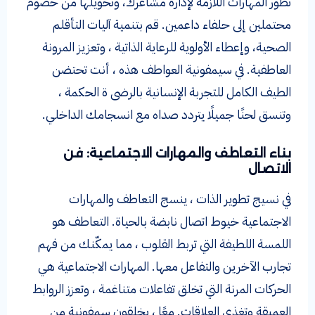
تطور المهارات اللازمة لإدارة مشاعرك، وتحويلها من خصوم
محتملين إلى حلفاء داعمين. قم بتنمية آليات التأقلم
الصحية، وإعطاء الأولوية للرعاية الذاتية ، وتعزيز المرونة
العاطفية. في سيمفونية العواطف هذه ، أنت تحتضن
الطيف الكامل للتجربة الإنسانية بالرضى ة الحكمة ،
وتنسق لحنًا جميلًا يتردد صداه مع انسجامك الداخلي.
بناء التعاطف والمهارات الاجتماعية: فن
الاتصال
في نسيج تطوير الذات ، ينسج التعاطف والمهارات
الاجتماعية خيوط اتصال نابضة بالحياة. التعاطف هو
اللمسة اللطيفة التي تربط القلوب ، مما يمكّنك من فهم
تجارب الآخرين والتفاعل معها. المهارات الاجتماعية هي
الحركات المرنة التي تخلق تفاعلات متناغمة ، وتعزز الروابط
العميقة وتغذي العلاقات. معًا ، يخلقون سمفونية من