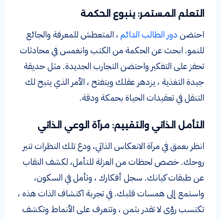
التعلم المستمر: ينبوع الحكمة
احتضن
دور الطالب الدائم
، المتعطش للمعرفة والجائع
للنمو. ابحث عن الحكمة من الكتب وانغمس في محادثات
تحفز على التفكير واحتضن التجارب الجديدة. مثل حديقة
جيدة التغذية ، يزدهر عقلك ويتفتح ، الأمر الذي يتيح لك
التنقل في تعقيدات الحياة بحمكة ودقة.
التأمل الذاتي والتقييم: مرآة الوعي الذاتي
انظر بعمق في مرآة الانعكاس الذاتي، ودع تلك النظرات تنير
روحك. خصص لحظات من العزلة للتأمل، لكشف النقاب
عن طبقات كيانك. سجل أفكارك ، وتأمل في السكون،
واستمع إلى همسات قلبك. في تجربة اكتشاف الذات هذه ،
تكتسب رؤى لا تقدر بثمن ، وتتعرف على الأنماط وتكشف