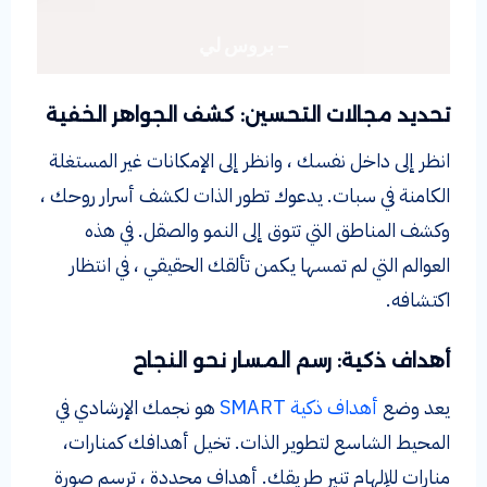
– بروس لي
تحديد مجالات التحسين: كشف الجواهر الخفية
انظر إلى داخل نفسك ، وانظر إلى الإمكانات غير المستغلة
الكامنة في سبات. يدعوك تطور الذات لكشف أسرار روحك ،
وكشف المناطق التي تتوق إلى النمو والصقل. في هذه
العوالم التي لم تمسها يكمن تألقك الحقيقي ، في انتظار
اكتشافه.
أهداف ذكية: رسم المسار نحو النجاح
يعد وضع
أهداف ذكية SMART
هو نجمك الإرشادي في
المحيط الشاسع لتطوير الذات. تخيل أهدافك كمنارات،
منارات للإلهام تنير طريقك. أهداف محددة ، ترسم صورة