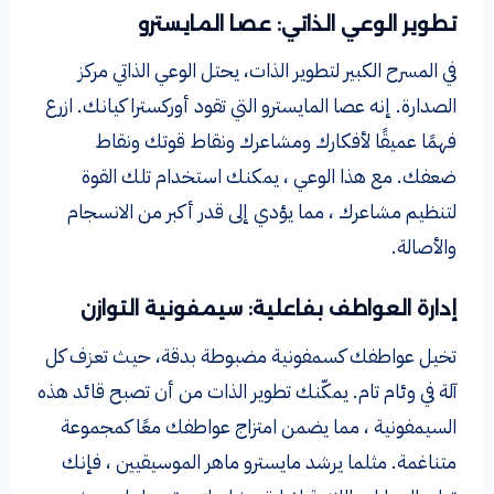
تطوير الوعي الذاتي: عصا المايسترو
في المسرح الكبير لتطوير الذات، يحتل الوعي الذاتي مركز
الصدارة. إنه عصا المايسترو التي تقود أوركسترا كيانك. ازرع
فهمًا عميقًا لأفكارك ومشاعرك ونقاط قوتك ونقاط
ضعفك. مع هذا الوعي ، يمكنك استخدام تلك القوة
لتنظيم مشاعرك ، مما يؤدي إلى قدر أكبر من الانسجام
والأصالة.
إدارة العواطف بفاعلية: سيمفونية التوازن
تخيل عواطفك كسمفونية مضبوطة بدقة، حيث تعزف كل
آلة في وئام تام. يمكّنك تطوير الذات من أن تصبح قائد هذه
السيمفونية ، مما يضمن امتزاج عواطفك معًا كمجموعة
متناغمة. مثلما يرشد مايسترو ماهر الموسيقيين ، فإنك