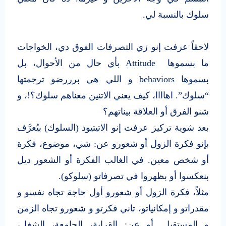
سلوك بالنسبة لي.
لاحقاً عرفت إنو زي التصرفات الفوق دي، الخواجات
ما بسموها Attitude بأي حال من الأحوال، بل
بسموها behaviors و اللي هي برررضو ترجمتها
“سلوك”. اهاااا، كيف يعني الاتنين معناهم سلوك؟!، و
شنو الفرق أو العلاقة بيناتهم؟
بعد شوية تركيز عرفت إنو الاتيتيود (السلوك) بيُعرَّف
بإنو فكرة الزول أو شعورو عن: شي، موضوع، فكرة
أو شخص معين. في الغالب الفكرة أو الشعور ديل
بنعكسوا أو بظهروا في تصرفاتو (سلوكو).
مثلاً، فكرة الزول أو شعورو أول حاجة تجاه نفسو و
مقدراتو و إمكانياتو، تاني فكرتو و شعورو تجاه الزمن
و المستقبل. أو عن: القراية، الجامعة، الشغل،