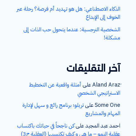
الذكاء الاصطناعي: هل هو تهديد أم فرصة؟ رحلة عبر
الخوف إلى الإبداع
الشخصية النرجسية: عندما يتحول حب الذات إلى
مشكلة!
آخر التقليقات
على
أمثلة واقعية عن التخطيط
الاستراتيجي الشخصي
Some One
على
تريلو؛ برنامج رائع و سهل لإدارة
المهام والمشاريع
احمد عبد المجيد
على
كن ناجحاً في حياتك باكتساب
عقلية النمو – ما هي و كيف تكتسبها (العقلية ج3)