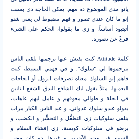
ياتو مدى الموضوع ده مهم. يمكن الحاجة دي بسبب
إنو ما كان عندي تصور و فهم مضبوط لي يعني شنو
أتيتيود أساساً. و زي ما بقولوا، الحكم على الشيء
فرعٌ عن تصوره.
كلمة Attitude كنت بفتش عنها ترجمتها بلقى الناس
بترجموها لي “سلوك”. و في فهمي البسيط، كنت
فاهم إنو السلوك معناه تصرفات الزول أو الحاجات
البعملها، مثلاً يقول ليك الشافع البدق الشفع التانين
في الحلة و طوالي معوقهم و عامل ليهم عاهات،
بقولو عندو سلوك عدواني. و عند الناس الكبار مرات
بنلقى سلوكيات زي التطفُّل و التحشِّر و الكضب، و
برضو في سلوكيات كويسة، زي إفشاء السلام و
التبسم في وجه الآخرين و غيرها. ده كان معني