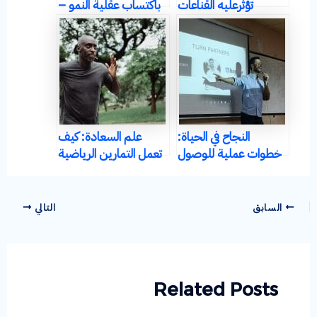
تؤثرعليه القناعات
باكتساب عقلية النمو –
(العقلية ج2)
ما هي و كيف تكتسبها
(العقلية ج3)
النجاح في الحياة:
علم السعادة: كيف
خطوات عملية للوصول
تعمل التمارين الرياضية
على تحسين الصحة
العقلية
السابق
التالي
Related Posts