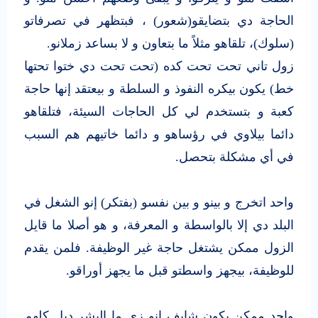
الحاجة دي بتضايقو(شعور) ، فبتظهر في تصرفاتو
(سلوك)، تلقاهو مثلاً ما بتعاون و لا بساعد زملانو.
زول تاني تحت تحت كده (تحت تحت دي ختوا تحتها
خط) يكون بيكره النفوذ و السلطة و بيعتقد إنها حاجة
كعبة و بتستخدم لي كل الحاجات السيئة، فتلقاهو
دائما بيلاوي في رؤساهو و دائما خاتيهم هم السبب
في أي مشكلة بتحصل.
واحد اتخرج و بينو و بين نفسو (بفتكر) إنو الشغل في
البلد دي إلا بالواسطة و المعرفة، و هو أصلا ما قايل
الزول ممكن يشتغل حاجة غير الوظيفة. فلمن يقدم
للوظيفة، بيجهز واسطتو قبل ما يجهز أوراقو.
واحد ممكن يكون شايف إنو زي ما البشر ديل كلهم