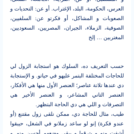
العرس، الحكومة، البلد، الإغتراب. أو عن: التحديات و
الصعوبات و المشاكل، أو فكرتو عن: السلفيين،
الصوفية، الزملاء، الجيران، المصريين، السعوديين،
المغتربين … إلخ
حسب التعريف ده، السلوك هو استجابة الزول لي
للحاجات المختلفة البتمر عليهو في حياتو. و الإستجابة
دي عندها تلاتة عناصر؛ العنصر الأول منها هي الأفكار،
العنصر التاني المشاعر، و العنصر الأخير هي
التصرفات و اللي هي دي الحاجة البتظهر.
طيب، مثال للحاجة دي، ممكن نلقى زول مقتنع (أو
عندو فكرة) إنو لو ساعد زملانو في الشغل، حيبقوا
أشفت منو و يترقوا و يبقى وضعهم أحسن منو. و