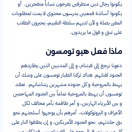
يكونوا رجال دين متطرفين يفرخون شباباً متفجرين. أو
يكونوا أساتذة قمعيين يدرسون محتوى لا يمت لمطلوبات
المقرر بصلة و لأن لديهم سلطة التقييم، يجبرون الطلاب
على تبني و قول ما يريدون.
ماذا فعل هيو تومسون
دعونا نرجع إلي فيتنام، و إلى المدنيين الذين يطاردهم
الجنود لقتلهم. هناك تركنا الطيار تومسون على وشك أن
يهبط بالمروحية و كل جنوده مشهرين رشاشاتهم. تعمّد
تومسون أن يهبط بالمروحية تماماً بين الجنود المهاجمين
و بين الأبرياء الهاربين، و أمر طاقمه بأمر مخالف لكل
الأعراف و البروتوكولات، أمرهم بأن يوجهوا أسلحتهم نحو
بني جلدتهم، نحو الجنود الأمريكين، و إن يطلقوا النار على
كل من يستمر في الهجوم على الفيتناميين، فما كان من