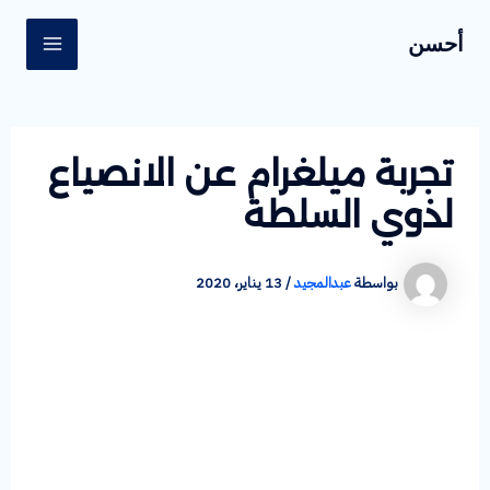
خطي
Post
MAIN
أحسن
لى
navigation
ENU
لمحتوى
تجربة ميلغرام عن الانصياع
لذوي السلطة
بواسطة
عبدالمجيد
/
13 يناير، 2020