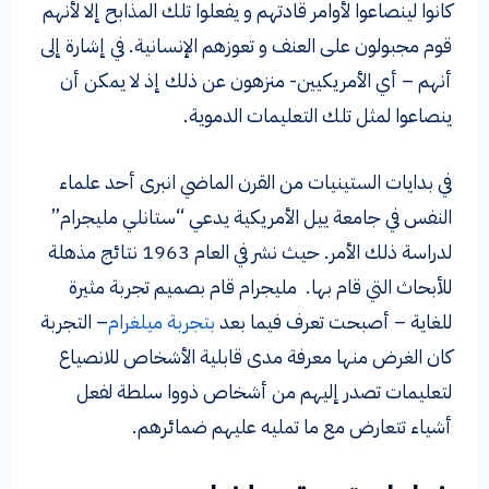
كانوا لينصاعوا لأوامر قادتهم و يفعلوا تلك المذابح إلا لأنهم
قوم مجبولون على العنف و تعوزهم الإنسانية. في إشارة إلى
أنهم – أي الأمريكيين- منزهون عن ذلك إذ لا يمكن أن
ينصاعوا لمثل تلك التعليمات الدموية.
في بدايات الستينيات من القرن الماضي انبرى أحد علماء
النفس في جامعة ييل الأمريكية يدعي “ستانلي مليجرام”
لدراسة ذلك الأمر. حيث نشر في العام 1963 نتائج مذهلة
للأبحاث التي قام بها. مليجرام قام بصميم تجربة مثيرة
للغاية – أصبحت تعرف فيما بعد
بتجربة ميلغرام
– التجربة
كان الغرض منها معرفة مدى قابلية الأشخاص للانصياع
لتعليمات تصدر إليهم من أشخاص ذووا سلطة لفعل
أشياء تتعارض مع ما تمليه عليهم ضمائرهم.