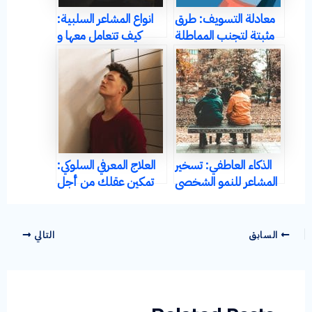
معادلة التسويف: طرق
انواع المشاعر السلبية:
مثبتة لتجنب المماطلة
كيف تتعامل معها و
تجعل حياتك أفضل
الذكاء العاطفي: تسخير
العلاج المعرفي السلوكي:
المشاعر للنمو الشخصي
تمكين عقلك من أجل
والنجاح
التغيير الإيجابي
السابق
التالي