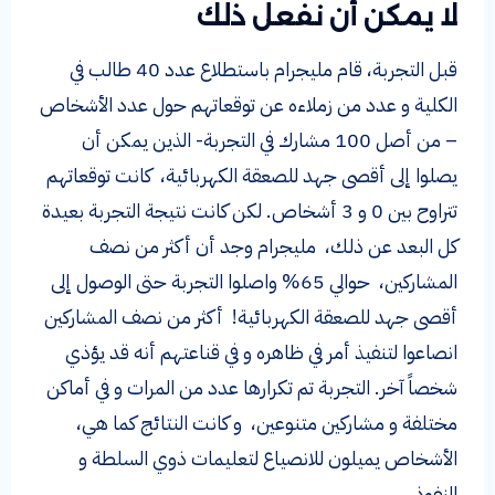
لا يمكن أن نفعل ذلك
قبل التجربة، قام مليجرام باستطلاع عدد 40 طالب في
الكلية و عدد من زملاءه عن توقعاتهم حول عدد الأشخاص
– من أصل 100 مشارك في التجربة- الذين يمكن أن
يصلوا إلى أقصى جهد للصعقة الكهربائية، كانت توقعاتهم
تتراوح بين 0 و 3 أشخاص. لكن كانت نتيجة التجربة بعيدة
كل البعد عن ذلك، مليجرام وجد أن أكثر من نصف
المشاركين، حوالي 65% واصلوا التجربة حتى الوصول إلى
أقصى جهد للصعقة الكهربائية! أكثر من نصف المشاركين
انصاعوا لتنفيذ أمر في ظاهره و في قناعتهم أنه قد يؤذي
شخصاً آخر. التجربة تم تكرارها عدد من المرات و في أماكن
مختلفة و مشاركين متنوعين، و كانت النتائج كما هي،
الأشخاص يميلون للانصياع لتعليمات ذوي السلطة و
النفوذ.