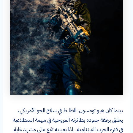
بينما كان هيو تومسون، الظابط في سلاح الجو الأمريكي،
يحلق برفقة جنوده بطائرته المروحية في مهمة استطلاعية
في فترة الحرب الفيتنامية، اذا بعينيه تقع على مشهد غاية