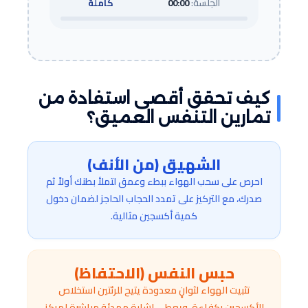
الجلسة:
00:00
كاملة
كيف تحقق أقصى استفادة من
تمارين التنفس العميق؟
الشهيق (من الأنف)
احرص على سحب الهواء ببطء وعمق لتملأ بطنك أولاً ثم
صدرك، مع التركيز على تمدد الحجاب الحاجز لضمان دخول
كمية أكسجين مثالية.
حبس النفس (الاحتفاظ)
تثبيت الهواء لثوانٍ معدودة يتيح للرئتين استخلاص
الأكسجين بكفاءة، ويعطي إشارة مهدئة مباشرة لمركز