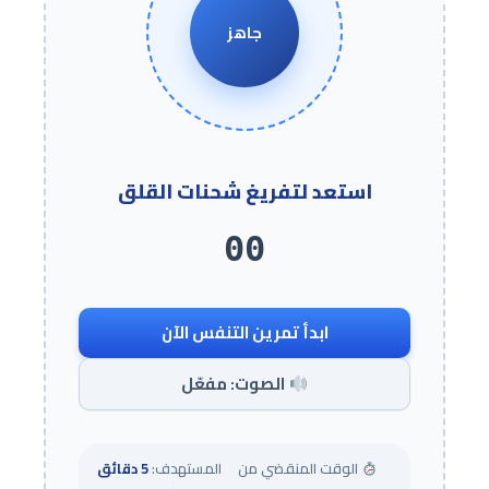
جاهز
استعد لتفريغ شحنات القلق
00
ابدأ تمرين التنفس الآن
الصوت: مفعّل
الوقت المنقضي من
المستهدف:
5 دقائق