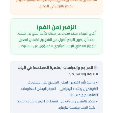
التحكم بالتوتر في الدماغ.
الزفير (من الفم)
أخرج الهواء ببطء شديد عبر فمك كأنك تنفخ في قشة.
يجب أن يكون الزفير أطول من الشهيق لضمان تفعيل
الجهاز العصبي الباراسمبثاوي المسؤول عن الاسترخاء.
المراجع والدراسات العلمية المعتمدة في آليات
التنافة والاسترخاء:
• دراسة تأثير التنفس البطني العميق على مستويات
الكورتيزول والأداء الإدراكي – المركز الوطني لمعلومات
التقانة الحيوية NCBI
• تحكم بالتنفس للتغلب على استجابات التوتر والخوف الحادة
– كلية الطب بجامعة هارفارد