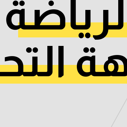
لرياضة
ة التح