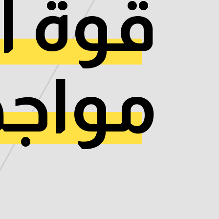
قوة ا
مواجه