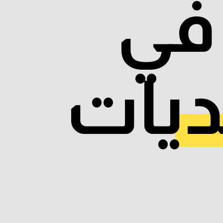
 في
ديات