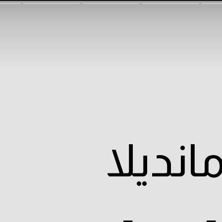
نديلا